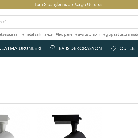
Tüm Siparişlerinizde Kargo Ücretsiz!
aksesaur rafı
#metal sarkıt avize
#led pane
#sıva üstü aplik
#glop set üstü armat
NLATMA ÜRÜNLERI
EV & DEKORASYON
OUTLET