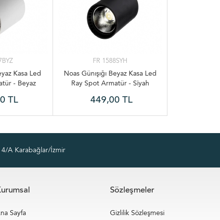
7BYZ
FR 1588SYH
Beyaz Kasa Led
Noas Günışığı Beyaz Kasa Led
tür - Beyaz
Ray Spot Armatür - Siyah
0 TL
449,00 TL
4/A Karabağlar/İzmir
urumsal
Sözleşmeler
na Sayfa
Gizlilik Sözleşmesi