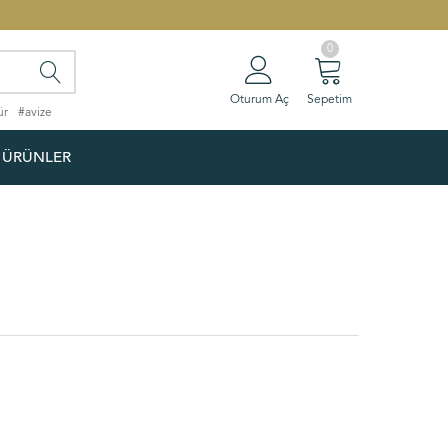
0
Oturum Aç
Sepetim
ür
#avize
 ÜRÜNLER