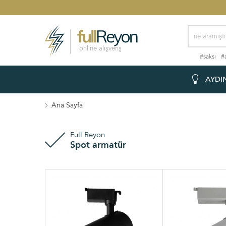
online alışveriş
#saksı
#
AYDI
Ana Sayfa
Full Reyon
Spot armatür