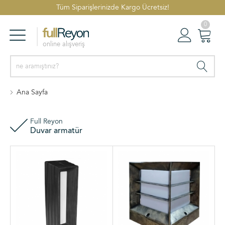
Tüm Siparişlerinizde Kargo Ücretsiz!
0
online alışveriş
Reyonlar
Oturum Aç
Sepetim
Ana Sayfa
Full Reyon
Duvar armatür