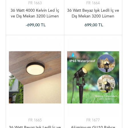
FR 1663
FR 1664
36 Watt 4000 Kelvin Led İç
36 Watt Beyaz Işık Ledli İç ve
ve Dış Mekan 3200 Lümen
Dış Mekan 3200 Lümen
Plastik Tavan ve Duvar
Plastik Tavan ve Duvar
-699,00 TL
699,00 TL
Armatürü, Led Tavan Aplik
Armatürü, Led Tavan Aplik
FR 1665
FR 1677
36 Watt Beyaz Işık Ledli İç ve
Alüminyum GU10 Bahçe