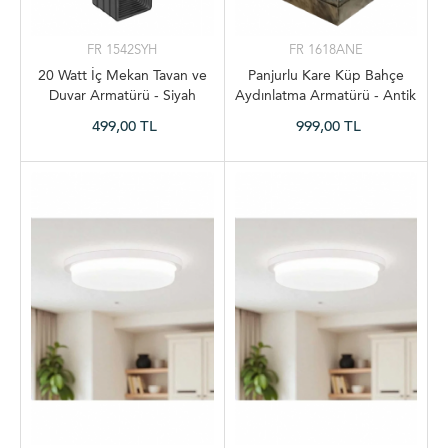
FR 1542SYH
FR 1618ANE
20 Watt İç Mekan Tavan ve
Panjurlu Kare Küp Bahçe
Duvar Armatürü - Siyah
Aydınlatma Armatürü - Antik
Eskitme
499,00 TL
999,00 TL