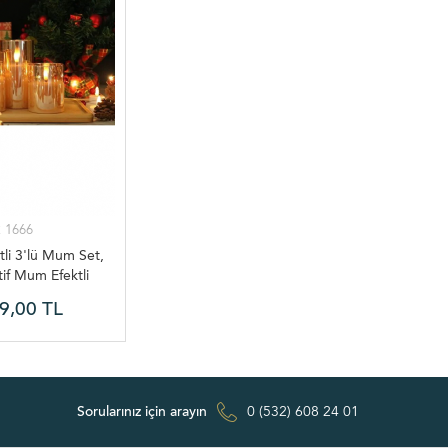
 1666
li 3'lü Mum Set,
atif Mum Efektli
a, Gece Lambası
9,00 TL
 Mum Set
Sorularınız için arayın
0 (532) 608 24 01