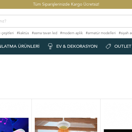
Tüm Siparişlerinizde Kargo Ücretsiz!
 çeşitleri
#kaktüs
#asma tavan led
#modern aplik
#armatür modelleri
#siyah a
#kelebek avize
NLATMA ÜRÜNLERI
EV & DEKORASYON
OUTLET