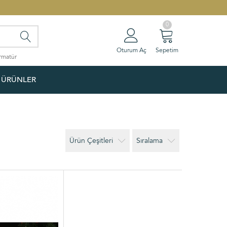
0
Oturum Aç
Sepetim
rmatür
 ÜRÜNLER
Ürün Çeşitleri
Sıralama