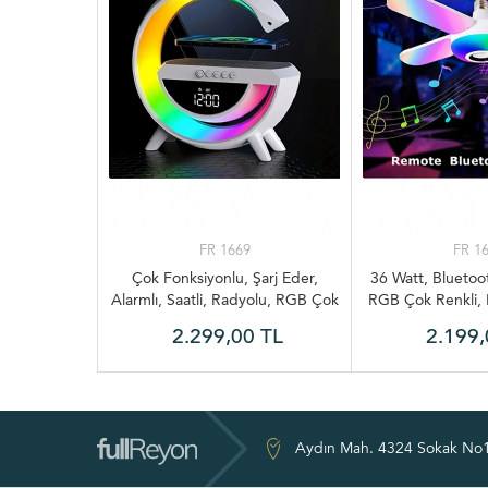
FR 1669
FR 1
Çok Fonksiyonlu, Şarj Eder,
36 Watt, Bluetoo
Alarmlı, Saatli, Radyolu, RGB Çok
RGB Çok Renkli,
Renkli Aydınlatma Masa Saati -
Ampul, Genç O
2.299,00 TL
2.199,
Lambası
Disko 
Aydın Mah. 4324 Sokak No1