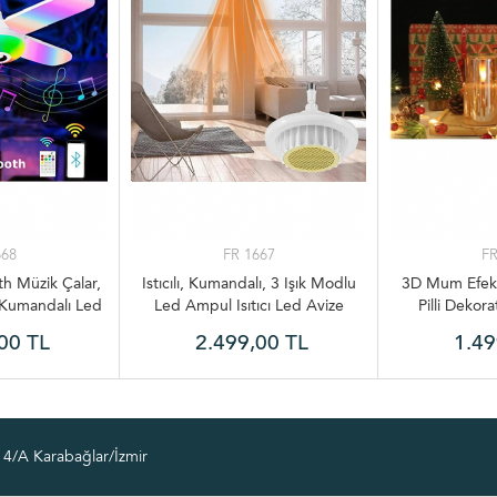
668
FR 1667
FR
th Müzik Çalar,
Istıcılı, Kumandalı, 3 Işık Modlu
3D Mum Efekt
 Kumandalı Led
Led Ampul Isıtıcı Led Avize
Pilli Dekor
dası Ampulü,
Ortam Isıtan 36 Watt 3900
Şamdan, Mas
00 TL
2.499,00 TL
1.49
Ampul
Lümen Ampul
3'lü
4/A Karabağlar/İzmir