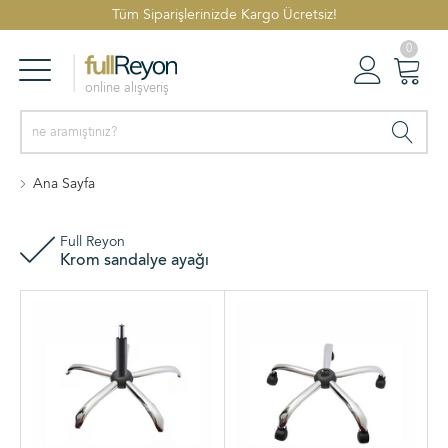
Tüm Siparişlerinizde Kargo Ücretsiz!
0
online alışveriş
Reyonlar
Oturum Aç
Sepetim
Ana Sayfa
Full Reyon
Krom sandalye ayağı