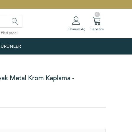
0
Oturum Aç
Sepetim
#led panel
 ÜRÜNLER
Ayak Metal Krom Kaplama -