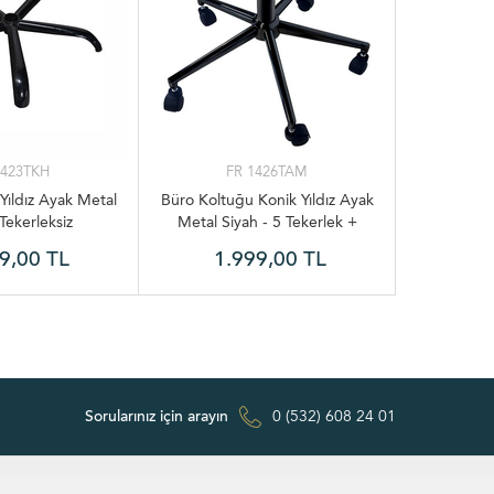
1423TKH
FR 1426TAM
Yıldız Ayak Metal
Büro Koltuğu Konik Yıldız Ayak
 Tekerleksiz
Metal Siyah - 5 Tekerlek +
Amortisör
9,00 TL
1.999,00 TL
Sorularınız için arayın
0 (532) 608 24 01