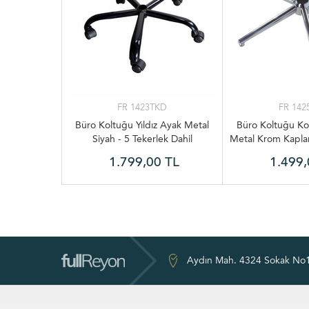
FR 1423TKD
FR 142
Büro Koltuğu Yıldız Ayak Metal
Büro Koltuğu Kon
Siyah - 5 Tekerlek Dahil
Metal Krom Kaplam
1.799,00 TL
1.499,
Aydın Mah. 4324 Sokak No1