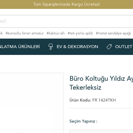
Tüm Siparişlerinizde Kargo Ücretsiz!
ik
#konsollu fener armatür
#kaktüs rafı
#tek yönlü aplik
#metal sandalye ayağı
#flüt aplik
NLATMA ÜRÜNLERI
EV & DEKORASYON
OUTLET
Büro Koltuğu Yıldız 
Tekerleksiz
Ürün Kodu:
FR 1424TKH
Seçim Yapınız :