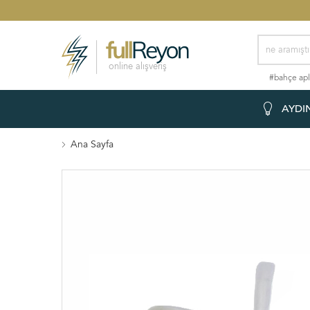
online alışveriş
#bahçe apl
AYDI
Ana Sayfa