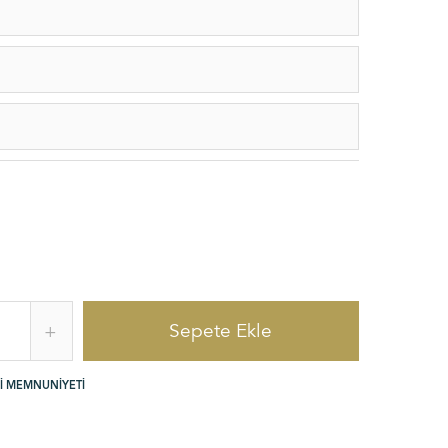
Sepete Ekle
+
I MEMNUNIYETI