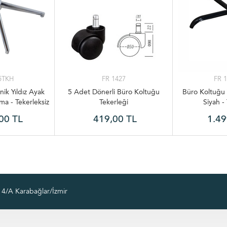
5TKH
FR 1427
FR 
ik Yıldız Ayak
5 Adet Dönerli Büro Koltuğu
Büro Koltuğu 
a - Tekerleksiz
Tekerleği
Siyah -
00 TL
419,00 TL
1.49
4/A Karabağlar/İzmir