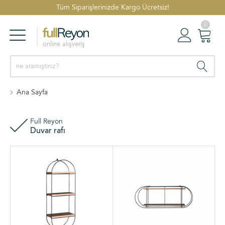
Tüm Siparişlerinizde Kargo Ücretsiz!
0
online alışveriş
Reyonlar
Oturum Aç
Sepetim
Ana Sayfa
Full Reyon
Duvar rafı