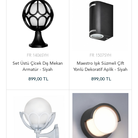
FR 1406SYH
FR 1507SYH
Set Üstü Çicek Dış Mekan
Maestro Işık Süzmeli Çift
Armatür - Siyah
Yönlü Dekoratif Aplik - Siyah
899,00 TL
899,00 TL