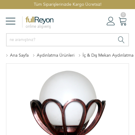
Tüm Siparişlerinizde Kargo Ücretsiz!
0
online alışveriş
Reyonlar
Oturum Aç
Sepetim
Ana Sayfa
Aydınlatma Ürünleri
İç & Dış Mekan Aydınlatma