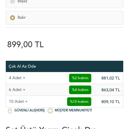
Beyaz
Bakır
899,00 TL
Çok Al Az Öde
4 Adet +
881,02
TL
%2 İndirim
6 Adet +
863,04
TL
%4 İndirim
10 Adet +
809,10
TL
%10 İndirim
GÜVENLI ALIŞVERIŞ
MÜŞTERI MEMNUNIYETI