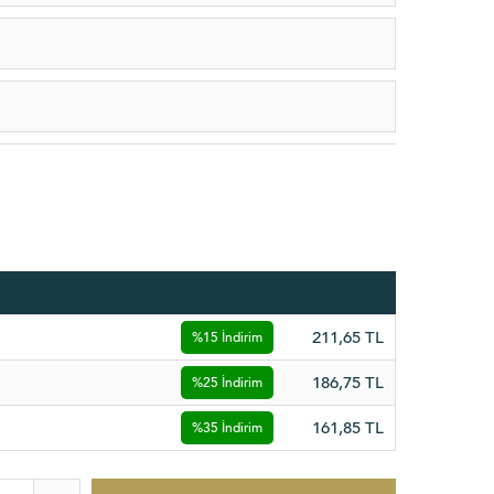
211,65
TL
%15 İndirim
186,75
TL
%25 İndirim
161,85
TL
%35 İndirim