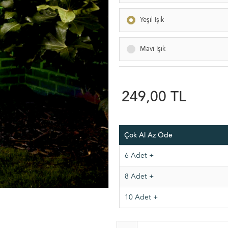
Yeşil Işık
Mavi Işık
249,00 TL
Çok Al Az Öde
6 Adet +
8 Adet +
10 Adet +