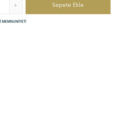
Sepete Ekle
+
I MEMNUNIYETI