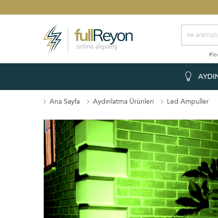
online alışveriş
#le
AYDI
Ana Sayfa
Aydınlatma Ürünleri
Led Ampuller