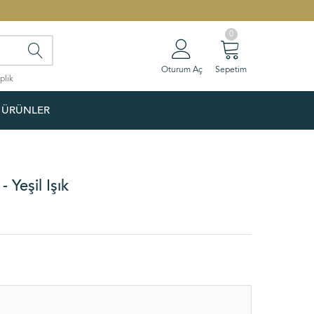
0
Oturum Aç
Sepetim
plik
 ÜRÜNLER
 Yeşil Işık