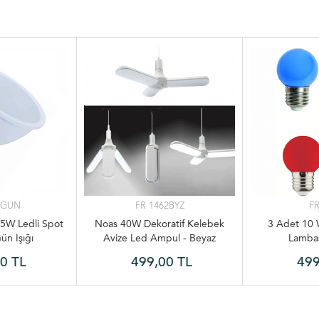
1GUN
FR 1462BYZ
FR
5W Ledli Spot
Noas 40W Dekoratif Kelebek
3 Adet 10 
ün Işığı
Avize Led Ampul - Beyaz
Lamba
0 TL
499,00 TL
499