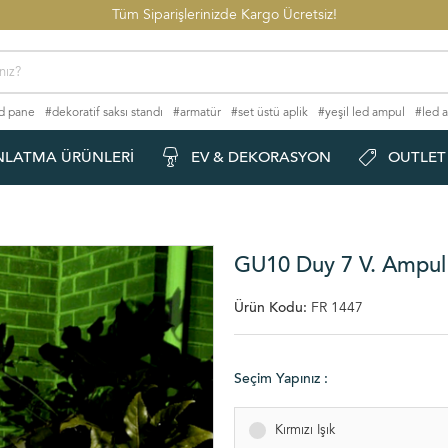
Tüm Siparişlerinizde Kargo Ücretsiz!
d pane
#dekoratif saksı standı
#armatür
#set üstü aplik
#yeşil led ampul
#led a
#aydınlatma modelleri
NLATMA ÜRÜNLERI
EV & DEKORASYON
OUTLET
GU10 Duy 7 V. Ampul -
Ürün Kodu:
FR 1447
Seçim Yapınız :
Kırmızı Işık