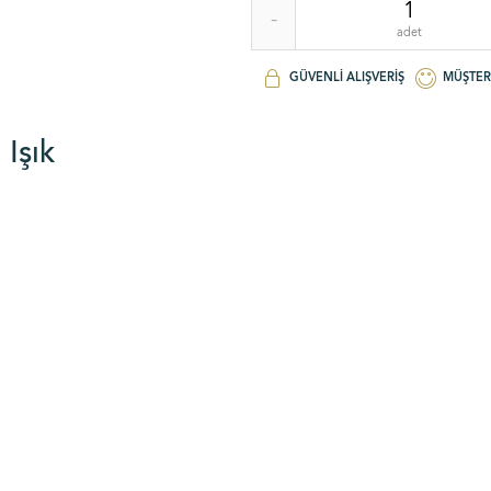
-
adet
GÜVENLI ALIŞVERIŞ
MÜŞTER
Işık