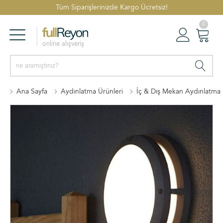
Tüm Siparişlerinizde Kargo Ücretsiz!
0
online alışveriş
Reyonlar
Oturum Aç
Sepetim
Ana Sayfa
Aydınlatma Ürünleri
İç & Dış Mekan Aydınlatma