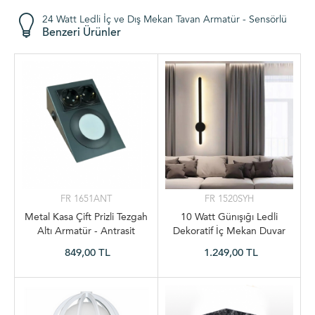
24 Watt Ledli İç ve Dış Mekan Tavan Armatür - Sensörlü
Benzeri Ürünler
FR 1651ANT
FR 1520SYH
Metal Kasa Çift Prizli Tezgah
10 Watt Günışığı Ledli
Altı Armatür - Antrasit
Dekoratif İç Mekan Duvar
Aplik 60 cm
849,00 TL
1.249,00 TL