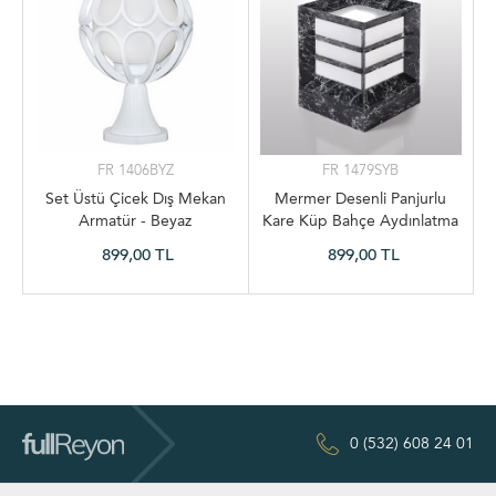
FR 1406BYZ
FR 1479SYB
Set Üstü Çicek Dış Mekan
Mermer Desenli Panjurlu
Armatür - Beyaz
Kare Küp Bahçe Aydınlatma
Armatürü - Siyah Beyaz
899,00 TL
899,00 TL
0 (532) 608 24 01