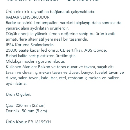
Ürün elektrik kaynağına bağlanarak çalışmaktadır.
RADAR SENSÖRLÜDÜR.
Radar sensörlü Led ampuller, hareketi algılayıp daha sonrasında
yanarak alanı aydınlatan ürünlerdir.
Düşük enerji ile yüksek lümen değerine sahip bu ürün klasik
armatürlere alternatif yeni nesil bir tasarımdır.
IP54 Koruma Sınıfındandır.
25000 Saate kadar led ömrü, CE sertifikalı, ABS Gövde.
Birinci kalite sert plastikten üretilmiştir.
Oldukça modern görünümlüdür.
Kullanım Alanları: Balkon ve teras duvar ve tavanı, saçak altı
tavan ve duvar, iç mekan tavan ve duvar, banyo, tuvalet tavan ve
duvar, salon tavan, kafe, bar, otel, restoran iç mekan ve balkon
aydınlatma.
Ürün Ölçüleri:
Çap: 220 mm (22 cm)
Derinlik: 50 mm (5 cm)
Ürün Kodu:
FR 1619SYH