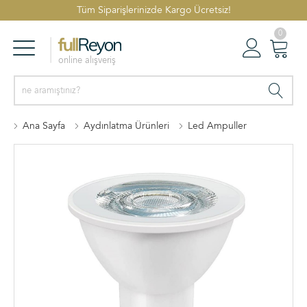
Tüm Siparişlerinizde Kargo Ücretsiz!
0
online alışveriş
Reyonlar
Oturum Aç
Sepetim
Ana Sayfa
Aydınlatma Ürünleri
Led Ampuller