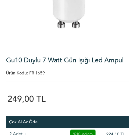
Gu10 Duylu 7 Watt Gün Işığı Led Ampul
Ürün Kodu:
FR 1659
249,00 TL
Çok Al Az Öde
2 Adet +
224,10
TL
%10 İndirim