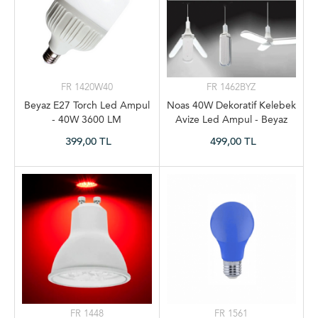
FR 1420W40
FR 1462BYZ
Beyaz E27 Torch Led Ampul
Noas 40W Dekoratif Kelebek
- 40W 3600 LM
Avize Led Ampul - Beyaz
399,00 TL
499,00 TL
FR 1448
FR 1561